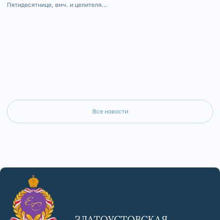
Пятидесятнице, вмч. и целителя
Саткинский Серафим сов
Пантелеимона, епископ Златоустовский и
бдение в Пантелеимоновс
Саткинский Серафим совершил
Юрюзань.
Божественную литургию в Серафимовском
кафедральном соборе г. Златоуст.
Все новости
ЗЛАТОУСТОВСКАЯ