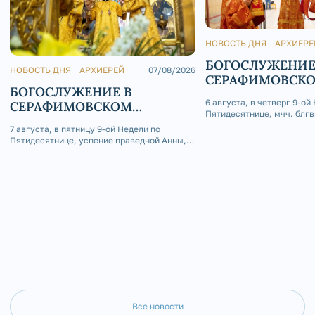
НОВОСТЬ ДНЯ
АРХИЕРЕ
БОГОСЛУЖЕНИЕ
НОВОСТЬ ДНЯ
АРХИЕРЕЙ
07/08/2026
СЕРАФИМОВСК
БОГОСЛУЖЕНИЕ В
КАФЕДРАЛЬНОМ
6 августа, в четверг 9-ой
СЕРАФИМОВСКОМ
Пятидесятнице, мчч. блгв
КАФЕДРАЛЬНОМ СОБОРЕ
Глеба, епископ Златоусто
7 августа, в пятницу 9-ой Недели по
Саткинский Серафим сов
Пятидесятнице, успение праведной Анны,
Божественную литургию 
матери Пресвятой Богородицы, епископ
приделе Серафимовского
Златоустовский и Саткинский Серафим
собора г. Златоуст.
совершил Божественную литургию в
Покровском приделе Серафимовского
кафедрального собора г. Златоуст.
Все новости