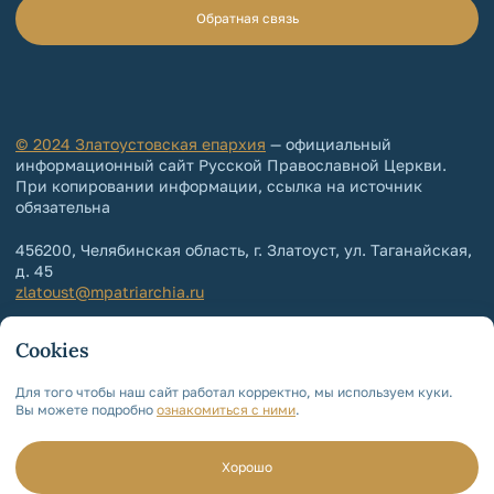
Обратная связь
© 2024 Златоустовская епархия
— официальный
информационный сайт Русской Православной Церкви.
При копировании информации, ссылка на источник
обязательна
456200, Челябинская область, г. Златоуст, ул. Таганайская,
д. 45
zlatoust@mpatriarchia.ru
+7 (3513) 64-64-65
Cookies
+7 (3513) 64-64-64
Контакты епархии
Для того чтобы наш сайт работал корректно, мы используем куки.
Вы можете подробно
ознакомиться с ними
.
Политика обработки и защиты
персональных данных
Мы используем cookie!
Для чего?
Хорошо