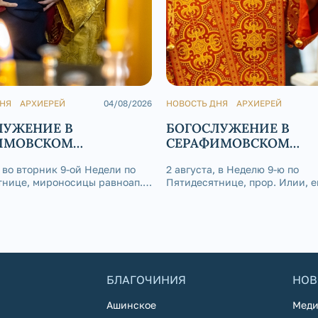
ДНЯ
АРХИЕРЕЙ
04/08/2026
НОВОСТЬ ДНЯ
АРХИЕРЕЙ
ЛУЖЕНИЕ В
БОГОСЛУЖЕНИЕ В
ИМОВСКОМ
СЕРАФИМОВСКОМ
РАЛЬНОМ СОБОРЕ
КАФЕДРАЛЬНОМ СОБО
, во вторник 9-ой Недели по
2 августа, в Неделю 9-ю по
тнице, мироносицы равноап.
Пятидесятнице, прор. Илии, 
гдалины, епископ
Златоустовский и Саткински
овский и Саткинский Серафим
совершил Божественную литу
 Божественную литургию в
Серафимовском кафедральном 
ом приделе Серафимовского
Златоуст.
ного собора г. Златоуста.
БЛАГОЧИНИЯ
НОВ
Ашинское
Меди