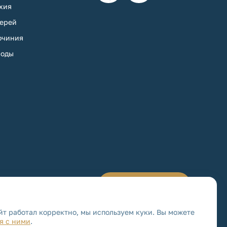
хия
ерей
очиния
оды
Обратная связь
йт работал корректно, мы используем куки. Вы можете
я с ними
.