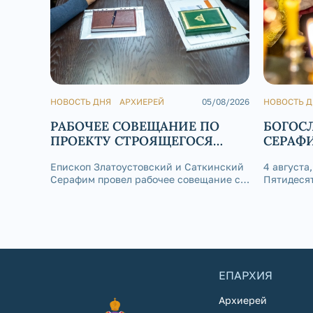
НОВОСТЬ ДНЯ
АРХИЕРЕЙ
05/08/2026
НОВОСТЬ 
РАБОЧЕЕ СОВЕЩАНИЕ ПО
БОГОС
ПРОЕКТУ СТРОЯЩЕГОСЯ
СЕРАФ
ХРАМА СВТ. ИОАННА
КАФЕД
Епископ Златоустовский и Саткинский
4 августа
ЗЛАТОУСТА
Серафим провел рабочее совещание с
Пятидеся
главным инженером-проектировщиком
Марии Ма
«Арх-Центра» Лавриновым Михаилом
Златоуст
Алексеевичем, инженерами ЗАО
совершил
«СМАРТ» Горбуновым Евгением
Покровск
Ивановичем и Набунским Виталием
кафедраль
ЕПАРХИЯ
Архиерей