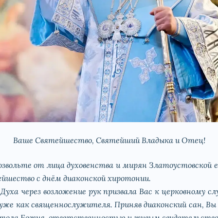
Ваше Святейшество, Святейший Владыка и Отец!
звольте от лица духовенства и мирян Златоустовской е
ейшество с днём диаконской хиротонии.
 Духа через возложение рук призвала Вас к церковному 
 уже как священнослужителя. Приняв диаконский сан, В
стола Божия, ответственностью и живым свидетельство