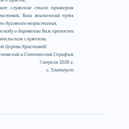
ющее служение стало примером
ристовой. Ваш жизненный путь
ть духовного возрастания.
осподу о даровании Вам крепости
ительском служении.
й Церкви Христовой!
стовский и Саткинский Серафим
7 апреля 2026 г.
г. Златоуст