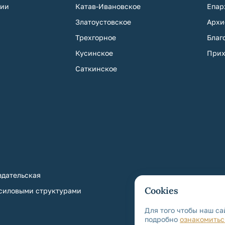
хии
Катав-Ивановское
Епар
Златоустовское
Архи
Трехгорное
Благ
Кусинское
Прих
Саткинское
дательская
Cookies
 силовыми структурами
Для того чтобы наш са
подробно
ознакомитьс