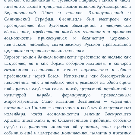
епископ Соликамский и Чусовской Гавриил; также в числе
почётных гостей присутствовали епископ Кудымкарский и
Верещагинский Пётр и епископ Златоустовский и
Саткинский Серафим. Фестиваль был выстроен как
пространство для духовного обогащения и творческого
вдохновения, предоставив каждому участнику и зрителю
возможность прикоснуться к богатству церковно-
певческого наследия, сохраняемому Русской православной
церковью на протяжении многих веков.
Хоровое пение в данном контексте предстало не только как
искусство, но и как форма соборной молитвы, в которой
гармонично соединяются личное переживание и общее
предстояние перед Богом. Исполнение как богослужебных
песнопений, так и народных песен, романсов на одной сцене
подчеркнуло глубокую связь между церковной традицией и
культурой народа, формируемую православным
мировоззрением. Само название фестиваля — «Девятая
пятница по Пасхе» — отсылает к особому дню церковного
календаря, когда воспоминается явление Воскресшего
Христа апостолам и, по благочестивой традиции, особенно
сугубо совершается молитва об усопших, что придало
событию ещё и измерение молитвенной памяти о прежних