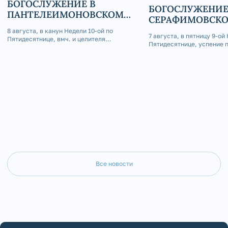
БОГОСЛУЖЕНИЕ В
БОГОСЛУЖЕНИЕ
ПАНТЕЛЕИМОНОВСКОМ
СЕРАФИМОВСК
ХРАМЕ Г. ЮРЮЗАНЬ
КАФЕДРАЛЬНОМ
8 августа, в канун Недели 10-ой по
7 августа, в пятницу 9-ой
Пятидесятнице, вмч. и целителя
Пятидесятнице, успение 
Пантелеимона, епископ Златоустовский и
матери Пресвятой Богоро
Саткинский Серафим совершил Всенощное
Златоустовский и Саткин
бдение в Пантелеимоновском храме г.
совершил Божественную 
Юрюзань.
Покровском приделе Сер
кафедрального собора г. 
Все новости