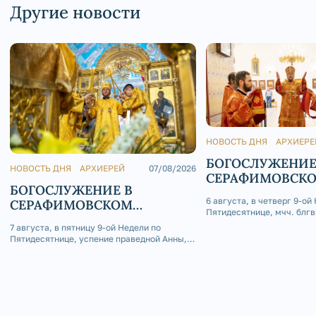
Другие новости
НОВОСТЬ ДНЯ
АРХИЕРЕ
БОГОСЛУЖЕНИЕ
НОВОСТЬ ДНЯ
АРХИЕРЕЙ
07/08/2026
СЕРАФИМОВСК
БОГОСЛУЖЕНИЕ В
КАФЕДРАЛЬНОМ
6 августа, в четверг 9-ой
СЕРАФИМОВСКОМ
Пятидесятнице, мчч. блгв
КАФЕДРАЛЬНОМ СОБОРЕ
Глеба, епископ Златоусто
7 августа, в пятницу 9-ой Недели по
Саткинский Серафим сов
Пятидесятнице, успение праведной Анны,
Божественную литургию 
матери Пресвятой Богородицы, епископ
приделе Серафимовского
Златоустовский и Саткинский Серафим
собора г. Златоуст.
совершил Божественную литургию в
Покровском приделе Серафимовского
кафедрального собора г. Златоуст.