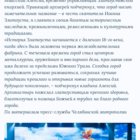
Миасский Алексий, временно управляющий Златоустовской
епархией. Правящий архиерей подчеркнул, что город носит
замечательное название – в честь святителя Иоанна
Златоуста, и славится своим богатым историческим
наследием, промышленными, ремесленными и культурными
традициями.
«История Златоуста начинается с далекого 18-го века,
когда здесь была заложена первая железоделательная
фабрика. С течением времени город стал центром
металлургии, оружейного и ювелирного дела, прославив свое
имя далеко за пределами Южного Урала. Сегодня город
продолжает успешно развиваться, сохраняя лучшие
традиции прошлого и открывая новые горизонты для
будущего поколения», – подчеркнул владыка Алексий.
Архипастырь пожелал златоустовцам крепкого здоровья,
благополучия и помощи Божией в трудах на благо родного
города.
По материалам пресс-службы Челябинской митрополии