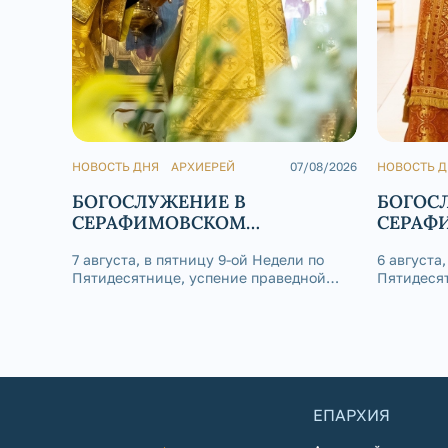
НОВОСТЬ ДНЯ
АРХИЕРЕЙ
07/08/2026
НОВОСТЬ 
БОГОСЛУЖЕНИЕ В
БОГОС
СЕРАФИМОВСКОМ
СЕРАФ
КАФЕДРАЛЬНОМ СОБОРЕ
КАФЕД
7 августа, в пятницу 9-ой Недели по
6 августа
Пятидесятнице, успение праведной
Пятидесят
Анны, матери Пресвятой Богородицы,
и Глеба, 
епископ Златоустовский и Саткинский
Саткинск
Серафим совершил Божественную
Божестве
литургию в Покровском приделе
приделе 
Серафимовского кафедрального собора
кафедраль
г. Златоуст.
ЕПАРХИЯ