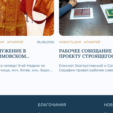
ДНЯ
АРХИЕРЕЙ
06/08/2026
НОВОСТЬ ДНЯ
АРХИЕРЕЙ
ЛУЖЕНИЕ В
РАБОЧЕЕ СОВЕЩАНИЕ
ИМОВСКОМ
ПРОЕКТУ СТРОЯЩЕГО
РАЛЬНОМ СОБОРЕ
ХРАМА СВТ. ИОАННА
, в четверг 9-ой Недели по
Епископ Златоустовский и Са
ЗЛАТОУСТА
нице, мчч. блгвв. кнн. Бориса
Серафим провел рабочее сов
епископ Златоустовский и
главным инженером-проекти
ий Серафим совершил
«Арх-Центра» Лавриновым М
нную литургию в Покровском
Алексеевичем, инженерами З
Серафимовского
«СМАРТ» Горбуновым Евгени
ного собора г. Златоуст.
Ивановичем и Набунским Вит
БЛАГОЧИНИЯ
НОВ