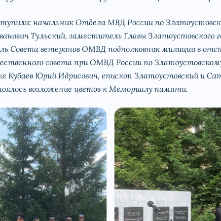
ступили: начальник Отдела МВД России по Златоустовск
анович Тульский, заместитель Главы Златоустовского го
ель Совета ветеранов ОМВД подполковник милиции в от
ственного совета при ОМВД России по Златоустовскому
ке Кубаев Юрий Идрисович, епископ Златоустовский и Са
оялось возложение цветов к Мемориалу памяти.