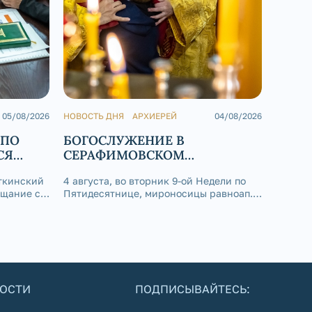
05/08/2026
НОВОСТЬ ДНЯ
АРХИЕРЕЙ
04/08/2026
НОВОСТЬ Д
 ПО
БОГОСЛУЖЕНИЕ В
БОГОС
СЯ
СЕРАФИМОВСКОМ
СЕРАФ
КАФЕДРАЛЬНОМ СОБОРЕ
КАФЕД
ткинский
4 августа, во вторник 9-ой Недели по
2 августа,
ещание с
Пятидесятнице, мироносицы равноап.
Пятидесят
ровщиком
Марии Магдалины, епископ
Златоуст
ихаилом
Златоустовский и Саткинский Серафим
совершил
АО
совершил Божественную литургию в
Серафимов
ем
Покровском приделе Серафимовского
Златоуст.
алием
кафедрального собора г. Златоуста.
ОСТИ
ПОДПИСЫВАЙТЕСЬ: