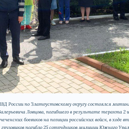
ВД России по Златоустовскому округу состоялся мити
ерьевича Ловцова, погибшего в результате теракта 2 июл
еченских боевиков на позиции российских войск, в ходе вт
грузовиков погибло 25 сотрудников милиции Южного Урал