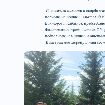
Со словами памяти и скорби вы
полковника полиции Анатолий Ив
Викторович Сабанов, председат
Фаттихович, председатель Обще
подполковник милиции в отстав
В завершение мероприятия сост