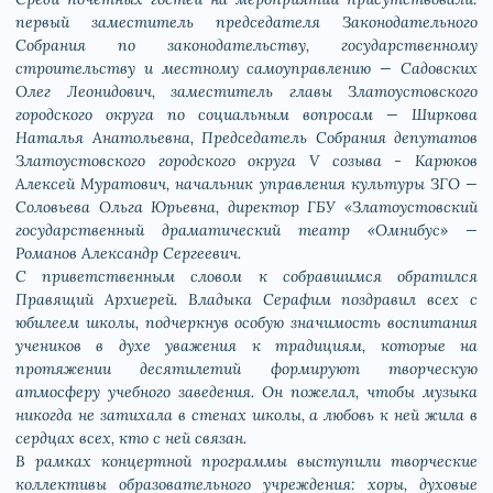
первый заместитель председателя Законодательного
Собрания по законодательству, государственному
строительству и местному самоуправлению — Садовских
Олег Леонидович, заместитель главы Златоустовского
городского округа по социальным вопросам — Ширкова
Наталья Анатольевна, Председатель Собрания депутатов
Златоустовского городского округа V созыва - Карюков
Алексей Муратович, начальник управления культуры ЗГО —
Соловьева Ольга Юрьевна, директор ГБУ «Златоустовский
государственный драматический театр «Омнибус» —
Романов Александр Сергеевич.
С приветственным словом к собравшимся обратился
Правящий Архиерей. Владыка Серафим поздравил всех с
юбилеем школы, подчеркнув особую значимость воспитания
учеников в духе уважения к традициям, которые на
протяжении десятилетий формируют творческую
атмосферу учебного заведения. Он пожелал, чтобы музыка
никогда не затихала в стенах школы, а любовь к ней жила в
сердцах всех, кто с ней связан.
В рамках концертной программы выступили творческие
коллективы образовательного учреждения: хоры, духовые