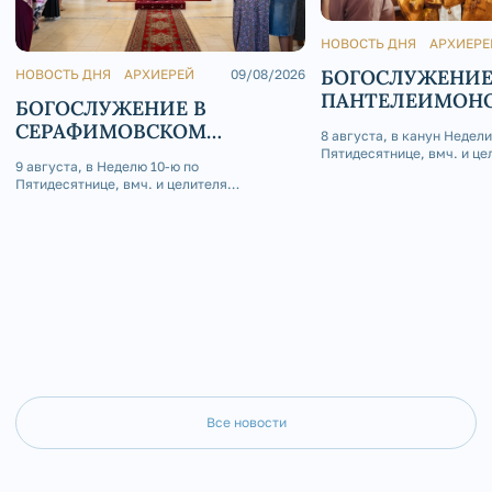
НОВОСТЬ ДНЯ
АРХИЕРЕ
БОГОСЛУЖЕНИЕ
НОВОСТЬ ДНЯ
АРХИЕРЕЙ
09/08/2026
ПАНТЕЛЕИМОН
БОГОСЛУЖЕНИЕ В
ХРАМЕ Г. ЮРЮЗ
СЕРАФИМОВСКОМ
8 августа, в канун Недели
КАФЕДРАЛЬНОМ СОБОРЕ
Пятидесятнице, вмч. и це
9 августа, в Неделю 10-ю по
Пантелеимона, епископ З
Пятидесятнице, вмч. и целителя
Саткинский Серафим сов
Пантелеимона, епископ Златоустовский и
бдение в Пантелеимоновс
Саткинский Серафим совершил
Юрюзань.
Божественную литургию в Серафимовском
кафедральном соборе г. Златоуст.
Все новости