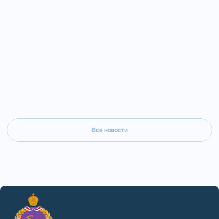
матери Пресвятой Богоро
Саткинский Серафим совершил Всенощное
Златоустовский и Саткин
бдение в Пантелеимоновском храме г.
совершил Божественную 
Юрюзань.
Покровском приделе Сер
кафедрального собора г. 
Все новости