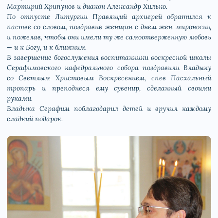
Мартирий Хрипунов и диакон Александр Хилько.
По отпусте Литургии Правящий архиерей обратился к
пастве со словом, поздравив женщин с днем жен-мироносиц
и пожелав, чтобы они имели ту же самоотверженную любовь
— и к Богу, и к ближним.
В завершение богослужения воспитанники воскресной школы
Серафимовского кафедрального собора поздравили Владыку
со Светлым Христовым Воскресением, спев Пасхальный
тропарь и преподнеся ему сувенир, сделанный своими
руками.
Владыка Серафим поблагодарил детей и вручил каждому
сладкий подарок.