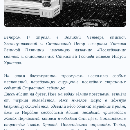
Вечером 17 апреля, в Великий Четверг, епископ
Златоустовский и Саткинский Петр совершил Утреню
Великой Пятницы, имеющую название «Последование
святых и спасительных Страстей Господа нашего Иисуса
Христа».
На этом богослужении прозвучали несколько особых
песнопений, передающих ощущение последних страшных
событий Страстной седмицы:
Днесь ви́сит на дре́ве, И́же на вода́х зе́млю пове́сивый: венце́м
от те́рния облага́ется, И́же А́нгелов Царь: в ло́жную
багряни́цу облача́ется, одева́яй не́бо о́блаки: зауше́ние прия́т,
и́же во Иорда́не свободи́вый Адама: гвоздьми́ пригвозди́ся
Жени́х Церко́вный: копие́м прободе́ся Сын Де́вы. Покланя́емся
страсте́м Твои́м, Христе́. Покланя́емся страсте́м Твои́м,