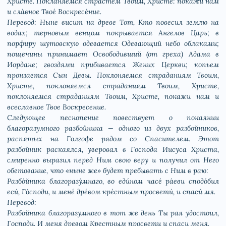
Христе́. Покланя́емся страсте́м Твои́м, Христе́: покажи́ нам
и сла́вное Твое́ Воскресе́ние.
Перевод: Ныне висит на древе Тот, Кто повесил землю на
водах; терновым венцом покрывается Ангелов Царь; в
порфиру шутовскую одевается Одевающий небо облаками;
пощечины принимает Освободивший (от греха) Адама в
Иордане; гвоздями прибивается Жених Церкви; копьем
пронзается Сын Девы. Поклоняемся страданиям Твоим,
Христе, поклоняемся страданиям Твоим, Христе,
поклоняемся страданиям Твоим, Христе, покажи нам и
всеславное Твое Воскресение.
Следующее песнопение повествует о покаянии
благоразумного разбойника — одного из двух разбойников,
распятых на Голгофе рядом со Спасителем. Этот
разбойник раскаялся, уверовал в Господа Иисуса Христа,
смиренно выразил перед Ним свою веру и получил от Него
обетование, что «ныне же» будет пребывать с Ним в раю:
Разбо́йника благоразу́мнаго, во еди́ном часе́ ра́еви сподо́бил
еси́, Го́споди, и мене́ дре́вом кре́стным просвети́, и спаси́ мя.
Перевод:
Разбойника благоразумного в тот же день Ты рая удостоил,
Господи. И меня древом Крестным просвети и спаси меня.