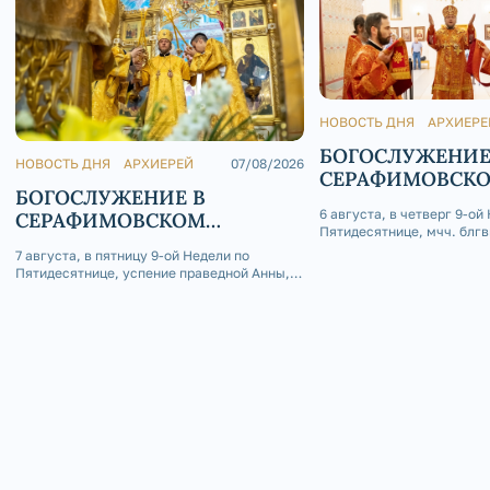
НОВОСТЬ ДНЯ
АРХИЕРЕ
БОГОСЛУЖЕНИЕ
НОВОСТЬ ДНЯ
АРХИЕРЕЙ
07/08/2026
СЕРАФИМОВСК
БОГОСЛУЖЕНИЕ В
КАФЕДРАЛЬНОМ
6 августа, в четверг 9-ой
СЕРАФИМОВСКОМ
Пятидесятнице, мчч. блгв
КАФЕДРАЛЬНОМ СОБОРЕ
Глеба, епископ Златоусто
7 августа, в пятницу 9-ой Недели по
Саткинский Серафим сов
Пятидесятнице, успение праведной Анны,
Божественную литургию 
матери Пресвятой Богородицы, епископ
приделе Серафимовского
Златоустовский и Саткинский Серафим
собора г. Златоуст.
совершил Божественную литургию в
Покровском приделе Серафимовского
кафедрального собора г. Златоуст.