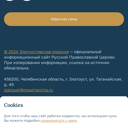
Обратная связь
© 2024 Златоустовская епархия
— официальный
информационный сайт Русской Православной Церкви.
При копировании информации, ссылка на источник
обязательна
456200, Челябинская область, г. Златоуст, ул. Таганайская,
д. 45
zlatoust@mpatriarchia.ru
+7 (3513) 64-64-65
Cookies
+7 (3513) 64-64-64
Контакты епархии
Для того чтобы наш сайт работал корректно, мы используем куки.
Вы можете подробно
ознакомиться с ними
.
Политика обработки и защиты