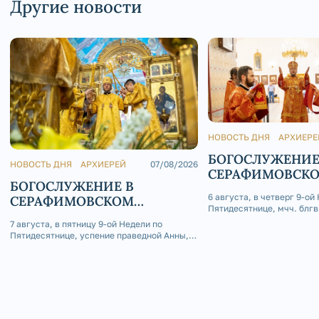
Другие новости
НОВОСТЬ ДНЯ
АРХИЕРЕ
БОГОСЛУЖЕНИЕ
НОВОСТЬ ДНЯ
АРХИЕРЕЙ
07/08/2026
СЕРАФИМОВСК
БОГОСЛУЖЕНИЕ В
КАФЕДРАЛЬНОМ
6 августа, в четверг 9-ой
СЕРАФИМОВСКОМ
Пятидесятнице, мчч. блгв
КАФЕДРАЛЬНОМ СОБОРЕ
Глеба, епископ Златоусто
7 августа, в пятницу 9-ой Недели по
Саткинский Серафим сов
Пятидесятнице, успение праведной Анны,
Божественную литургию 
матери Пресвятой Богородицы, епископ
приделе Серафимовского
Златоустовский и Саткинский Серафим
собора г. Златоуст.
совершил Божественную литургию в
Покровском приделе Серафимовского
кафедрального собора г. Златоуст.