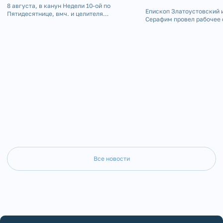
ХРАМЕ Г. ЮРЮЗАНЬ
ХРАМА СВТ. ИО
8 августа, в канун Недели 10-ой по
Епископ Златоустовский 
Пятидесятнице, вмч. и целителя
ЗЛАТОУСТА
Серафим провел рабочее 
Пантелеимона, епископ Златоустовский и
главным инженером-про
Саткинский Серафим совершил Всенощное
«Арх-Центра» Лавринов
бдение в Пантелеимоновском храме г.
Алексеевичем, инженера
Юрюзань.
Горбуновым Евгением Ив
Набунским Виталием
Все новости