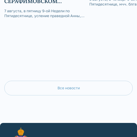
СЕРАФИМОВСКОМ
Пятидесятнице, мчч. блгв
КАФЕДРАЛЬНОМ СОБОРЕ
Глеба, епископ Златоусто
7 августа, в пятницу 9-ой Недели по
Саткинский Серафим сов
Пятидесятнице, успение праведной Анны,
Божественную литургию 
матери Пресвятой Богородицы, епископ
приделе Серафимовского
Златоустовский и Саткинский Серафим
собора г. Златоуст.
совершил Божественную литургию в
Покровском приделе Серафимовского
кафедрального собора г. Златоуст.
Все новости