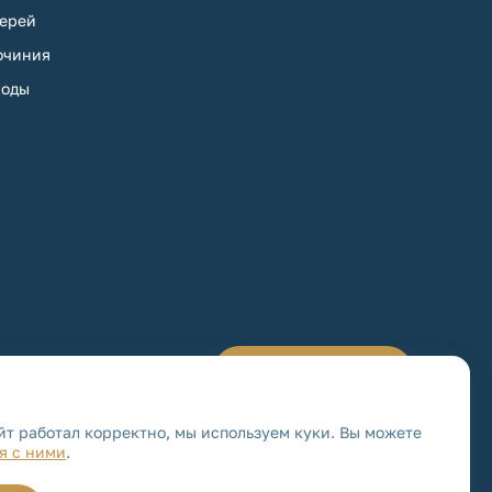
ерей
очиния
оды
Обратная связь
йт работал корректно, мы используем куки. Вы можете
я с ними
.
4-65
Политика обработки и защиты