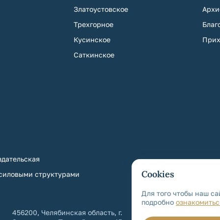
Златоустовское
Архи
Трехгорное
Благ
Кусинское
Прих
Саткинское
дательская
Cookies
 силовыми структурами
Для того чтобы наш са
подробно
ознакомитьс
456200, Челябинская область, г.
+7 (3513) 64-6