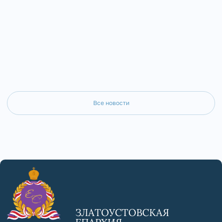
«Арх-Центра» Лавринов
собора г. Златоуст.
Алексеевичем, инженера
Горбуновым Евгением Ив
Набунским Виталием
Все новости
ЗЛАТОУСТОВСКАЯ