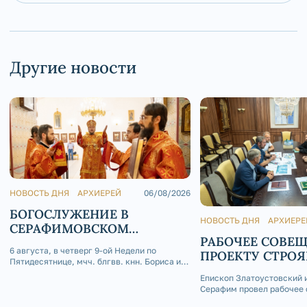
Другие новости
НОВОСТЬ ДНЯ
АРХИЕРЕЙ
06/08/2026
БОГОСЛУЖЕНИЕ В
НОВОСТЬ ДНЯ
АРХИЕРЕ
СЕРАФИМОВСКОМ
РАБОЧЕЕ СОВЕ
КАФЕДРАЛЬНОМ СОБОРЕ
6 августа, в четверг 9-ой Недели по
ПРОЕКТУ СТРО
Пятидесятнице, мчч. блгвв. кнн. Бориса и
ХРАМА СВТ. ИО
Глеба, епископ Златоустовский и
Епископ Златоустовский 
ЗЛАТОУСТА
Саткинский Серафим совершил
Серафим провел рабочее 
Божественную литургию в Покровском
главным инженером-про
приделе Серафимовского кафедрального