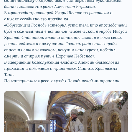
священническую хиротонию: в сан иерея был рукоположен
диакон миасского храма Александр Вараксин.
В проповеди протоиерей Игорь Шестаков рассказал о
смысле сегодняшнего праздника:
«Обрезанием Господь затворил уста тем, кто впоследствии
будет сомневаться в истинной человеческой природе Иисуса
Христа. Спаситель кротко исполнил завет и в доме своих
родителей жил в послушании. Господь ради нашего ради
спасения стал человеком, искупил наши грехи, победил
смерть и открыл путь в Царство Небесное».
В завершение богослужения владыка Алексий благословил
прихожан и поздравил с принятием Святых Христовых
Таин.
По материалам пресс-службы Челябинской митрополии