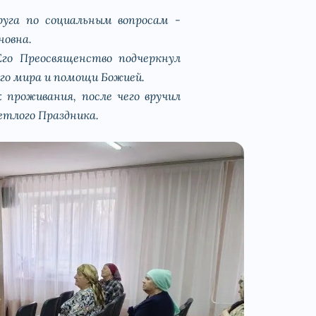
руга по социальным вопросам -
новна.
Его Преосвященство подчеркнул
ого мира и помощи Божией.
 проживания, после чего вручил
етлого Праздника.