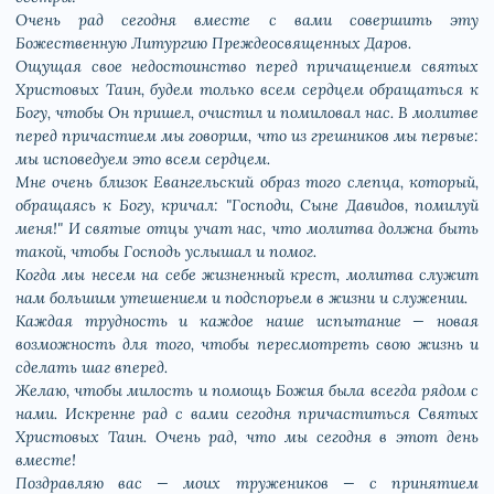
Очень рад сегодня вместе с вами совершить эту
Божественную Литургию Преждеосвященных Даров.
Ощущая свое недостоинство перед причащением святых
Христовых Таин, будем только всем сердцем обращаться к
Богу, чтобы Он пришел, очистил и помиловал нас. В молитве
перед причастием мы говорим, что из грешников мы первые:
мы исповедуем это всем сердцем.
Мне очень близок Евангельский образ того слепца, который,
обращаясь к Богу, кричал: "Господи, Сыне Давидов, помилуй
меня!" И святые отцы учат нас, что молитва должна быть
такой, чтобы Господь услышал и помог.
Когда мы несем на себе жизненный крест, молитва служит
нам большим утешением и подспорьем в жизни и служении.
Каждая трудность и каждое наше испытание — новая
возможность для того, чтобы пересмотреть свою жизнь и
сделать шаг вперед.
Желаю, чтобы милость и помощь Божия была всегда рядом с
нами. Искренне рад с вами сегодня причаститься Святых
Христовых Таин. Очень рад, что мы сегодня в этот день
вместе!
Поздравляю вас — моих тружеников — с принятием