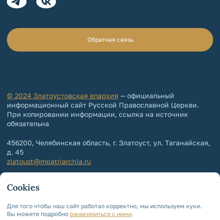
Обратная связь
© 2024 Златоустовская епархия
— официальный
информационный сайт Русской Православной Церкви.
При копировании информации, ссылка на источник
обязательна
456200, Челябинская область, г. Златоуст, ул. Таганайская,
д. 45
zlatoust@mpatriarchia.ru
+7 (3513) 64-64-65
Cookies
+7 (3513) 64-64-64
Контакты епархии
Для того чтобы наш сайт работал корректно, мы используем куки.
Вы можете подробно
ознакомиться с ними
.
Политика обработки и защиты