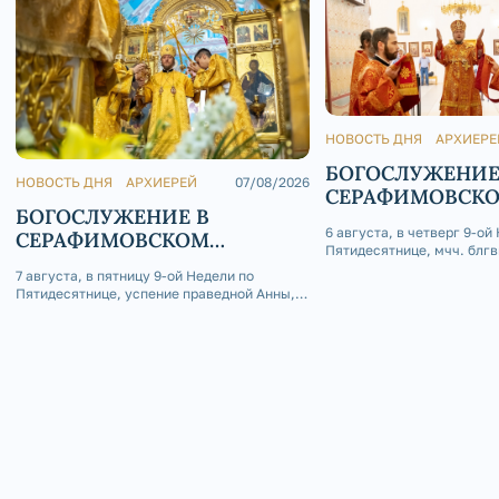
НОВОСТЬ ДНЯ
АРХИЕРЕ
БОГОСЛУЖЕНИЕ
НОВОСТЬ ДНЯ
АРХИЕРЕЙ
07/08/2026
СЕРАФИМОВСК
БОГОСЛУЖЕНИЕ В
КАФЕДРАЛЬНОМ
6 августа, в четверг 9-ой
СЕРАФИМОВСКОМ
Пятидесятнице, мчч. блгв
КАФЕДРАЛЬНОМ СОБОРЕ
Глеба, епископ Златоусто
7 августа, в пятницу 9-ой Недели по
Саткинский Серафим сов
Пятидесятнице, успение праведной Анны,
Божественную литургию 
матери Пресвятой Богородицы, епископ
приделе Серафимовского
Златоустовский и Саткинский Серафим
собора г. Златоуст.
совершил Божественную литургию в
Покровском приделе Серафимовского
кафедрального собора г. Златоуст.