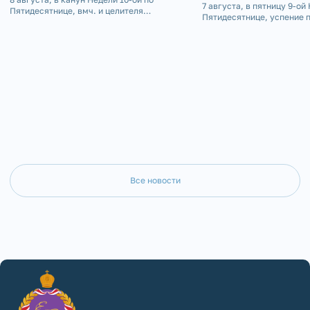
7 августа, в пятницу 9-ой
Пятидесятнице, вмч. и целителя
Пятидесятнице, успение 
Пантелеимона, епископ Златоустовский и
матери Пресвятой Богоро
Саткинский Серафим совершил Всенощное
Златоустовский и Саткин
бдение в Пантелеимоновском храме г.
совершил Божественную 
Юрюзань.
Покровском приделе Сер
кафедрального собора г. 
Все новости