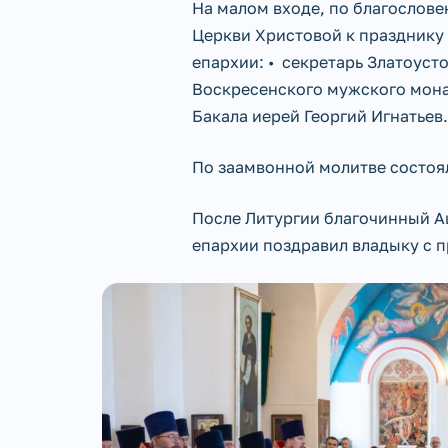
На малом входе, по благослове
Церкви Христовой к празднику
епархии: • секретарь Златоуст
Воскресенского мужского монас
Бакала иерей Георгий Игнатьев.
По заамвонной молитве состоял
После Литургии благочинный А
епархии поздравил владыку с 