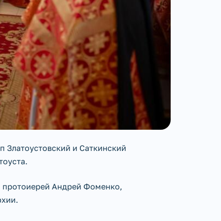
оп Златоустовский и Саткинский
тоуста.
я протоиерей Андрей Фоменко,
рхии.