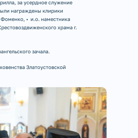
рилла, за усердное служение
были награждены клирики
 Фоменко, • и.о. наместника
Крестовоздвиженского храма г.
ангельского зачала.
уховенства Златоустовской