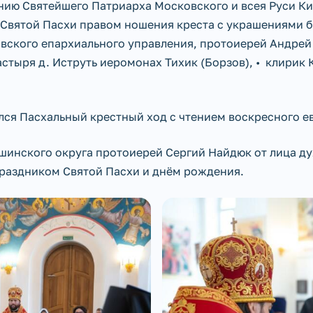
нию Святейшего Патриарха Московского и всея Руси Ки
 Святой Пасхи правом ношения креста с украшениями 
овского епархиального управления, протоиерей Андрей
тыря д. Иструть иеромонах Тихик (Борзов), • клирик 
ся Пасхальный крестный ход с чтением воскресного ев
шинского округа протоиерей Сергий Найдюк от лица д
праздником Святой Пасхи и днём рождения.