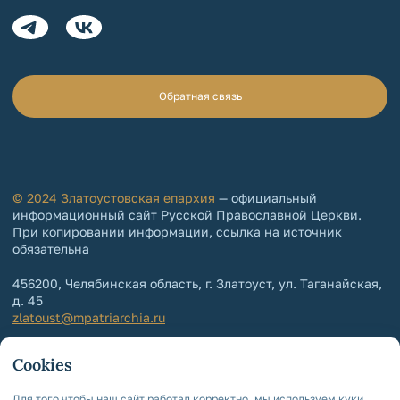
Обратная связь
© 2024 Златоустовская епархия
— официальный
информационный сайт Русской Православной Церкви.
При копировании информации, ссылка на источник
обязательна
456200, Челябинская область, г. Златоуст, ул. Таганайская,
д. 45
zlatoust@mpatriarchia.ru
+7 (3513) 64-64-65
Cookies
+7 (3513) 64-64-64
Контакты епархии
Для того чтобы наш сайт работал корректно, мы используем куки.