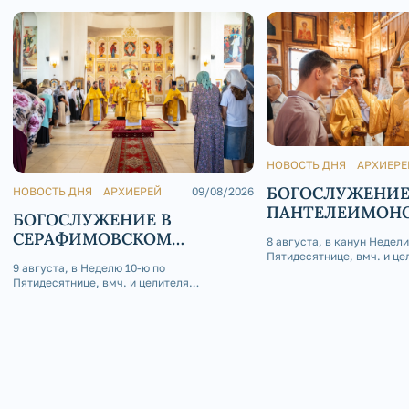
НОВОСТЬ ДНЯ
АРХИЕРЕ
БОГОСЛУЖЕНИЕ
НОВОСТЬ ДНЯ
АРХИЕРЕЙ
09/08/2026
ПАНТЕЛЕИМОН
БОГОСЛУЖЕНИЕ В
ХРАМЕ Г. ЮРЮЗ
СЕРАФИМОВСКОМ
8 августа, в канун Недели
КАФЕДРАЛЬНОМ СОБОРЕ
Пятидесятнице, вмч. и це
9 августа, в Неделю 10-ю по
Пантелеимона, епископ З
Пятидесятнице, вмч. и целителя
Саткинский Серафим сов
Пантелеимона, епископ Златоустовский и
бдение в Пантелеимоновс
Саткинский Серафим совершил
Юрюзань.
Божественную литургию в Серафимовском
кафедральном соборе г. Златоуст.