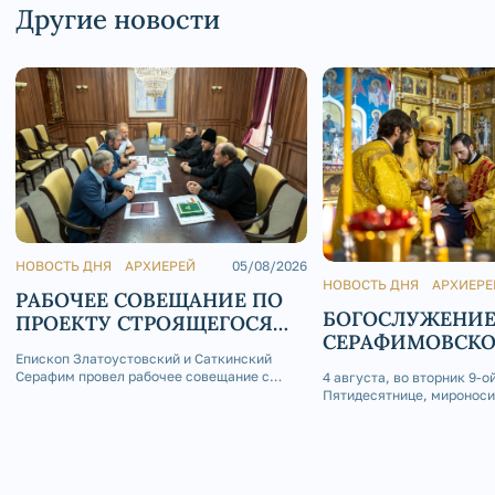
Другие новости
НОВОСТЬ ДНЯ
АРХИЕРЕЙ
05/08/2026
НОВОСТЬ ДНЯ
АРХИЕРЕ
РАБОЧЕЕ СОВЕЩАНИЕ ПО
БОГОСЛУЖЕНИЕ
ПРОЕКТУ СТРОЯЩЕГОСЯ
СЕРАФИМОВСК
ХРАМА СВТ. ИОАННА
Епископ Златоустовский и Саткинский
КАФЕДРАЛЬНОМ
ЗЛАТОУСТА
Серафим провел рабочее совещание с
4 августа, во вторник 9-о
главным инженером-проектировщиком
Пятидесятнице, мироноси
«Арх-Центра» Лавриновым Михаилом
Марии Магдалины, еписко
Алексеевичем, инженерами ЗАО «СМАРТ»
и Саткинский Серафим с
Горбуновым Евгением Ивановичем и
Божественную литургию 
Набунским Виталием
приделе Серафимовского
собора г. Златоуста.