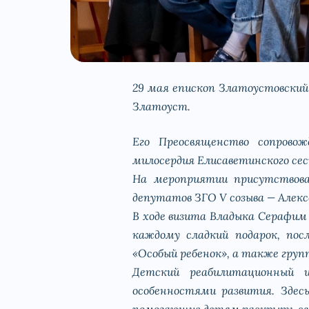
29 мая епископ Златоустовский
Златоуст.
Его Преосвященство сопровож
милосердия Елисаветинского се
На мероприятии присутствовал
депутатов ЗГО V созыва — Алек
В ходе визита Владыка Серафи
каждому сладкий подарок, пос
«Особый ребенок», а также гру
Детский реабилитационный 
особенностями развития. Здес
помогающие детям раскрыть св