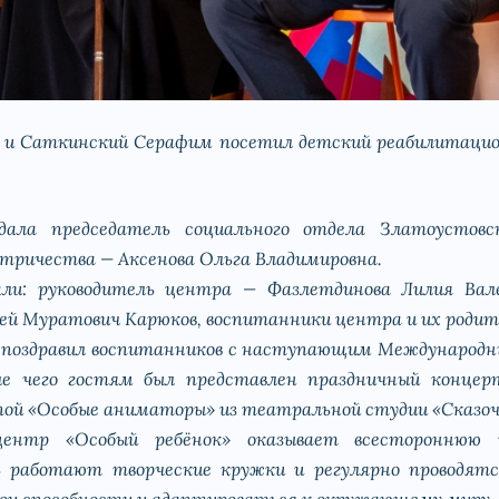
 и Саткинский Серафим посетил детский реабилитацио
дала председатель социального отдела Златоустов
стричества — Аксенова Ольга Владимировна.
и: руководитель центра — Фазлетдинова Лилия Валер
сей Муратович Карюков, воспитанники центра и их родит
м поздравил воспитанников с наступающим Международн
ле чего гостям был представлен праздничный концер
ппой «Особые аниматоры» из театральной студии «Сказо
центр «Особый ребёнок» оказывает всесторонню
ь работают творческие кружки и регулярно проводят
ои способности и адаптироваться к окружающему миру.