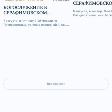
СЕРАФИМОВСК
БОГОСЛУЖЕНИЕ В
КАФЕДРАЛЬНОМ
6 августа, в четверг 9-ой
СЕРАФИМОВСКОМ
Пятидесятнице, мчч. блгв
КАФЕДРАЛЬНОМ СОБОРЕ
Глеба, епископ Златоусто
7 августа, в пятницу 9-ой Недели по
Саткинский Серафим сов
Пятидесятнице, успение праведной Анны,
Божественную литургию 
матери Пресвятой Богородицы, епископ
приделе Серафимовского
Златоустовский и Саткинский Серафим
собора г. Златоуст.
совершил Божественную литургию в
Покровском приделе Серафимовского
кафедрального собора г. Златоуст.
Все новости