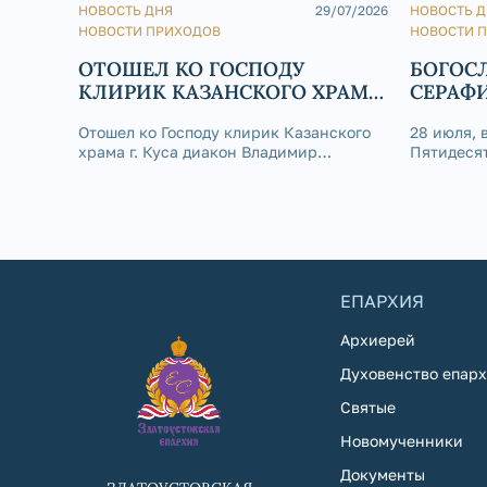
НОВОСТЬ ДНЯ
29/07/2026
НОВОСТЬ 
НОВОСТИ ПРИХОДОВ
НОВОСТИ 
ОТОШЕЛ КО ГОСПОДУ
БОГОС
КЛИРИК КАЗАНСКОГО ХРАМА
СЕРАФ
Г. КУСА ДИАКОН ВЛАДИМИР
КАФЕД
Отошел ко Господу клирик Казанского
28 июля, 
ДАНИЛОВ
храма г. Куса диакон Владимир
Пятидесят
Данилов. 29 июля 2026 года на 73-м году
Владимира
жизни отошел ко Господу клирик
Серафимо
Казанского храма г. Куса диакон
была сов
Владимир Данилов. Отец Владимир
литургия.
родился 4 апреля 1954 года в селе Кош-
Елга Бижб
ЕПАРХИЯ
Архиерей
Духовенство епар
Святые
Новомученники
Документы