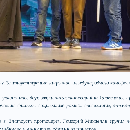
» г. Златоуст прошло закрытие международного кинофес
участников двух возрастных категорий из 15 регионов 
ческие фильмы, социальные ролики, видеоклипы, аним
а г. Златоуст протоиерей Григорий Микаелян вручил 
елябинска и Аши стали одними из призеров.