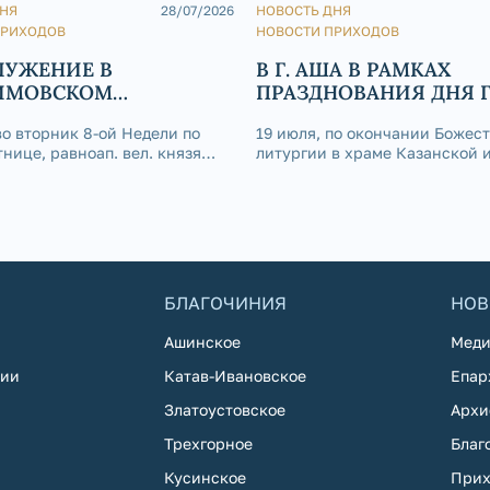
ДНЯ
28/07/2026
НОВОСТЬ ДНЯ
ПРИХОДОВ
НОВОСТИ ПРИХОДОВ
ЛУЖЕНИЕ В
В Г. АША В РАМКАХ
ИМОВСКОМ
ПРАЗДНОВАНИЯ ДНЯ 
РАЛЬНОМ СОБОРЕ
СОСТОЯЛСЯ
во вторник 8-ой Недели по
19 июля, по окончании Божес
ОБЩЕГОРОДСКОЙ КР
нице, равноап. вел. князя
литургии в храме Казанской 
ХОД
, День Крещения Руси, в
Божией Матери г. Аши, состоя
вском кафедральном соборе
общегородской крестный ход 
ершена Божественная
окружного центра, приурочен
празднованию Дня города, Дн
Металлургов и приближающег
престольного торжеств
БЛАГОЧИНИЯ
НОВ
Ашинское
Меди
хии
Катав-Ивановское
Епар
Златоустовское
Архи
Трехгорное
Благ
Кусинское
Прих