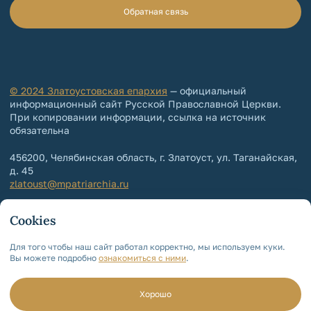
Обратная связь
© 2024 Златоустовская епархия
— официальный
информационный сайт Русской Православной Церкви.
При копировании информации, ссылка на источник
обязательна
456200, Челябинская область, г. Златоуст, ул. Таганайская,
д. 45
zlatoust@mpatriarchia.ru
+7 (3513) 64-64-65
Cookies
+7 (3513) 64-64-64
Контакты епархии
Для того чтобы наш сайт работал корректно, мы используем куки.
Вы можете подробно
ознакомиться с ними
.
Политика обработки и защиты
персональных данных
Мы используем cookie!
Для чего?
Хорошо