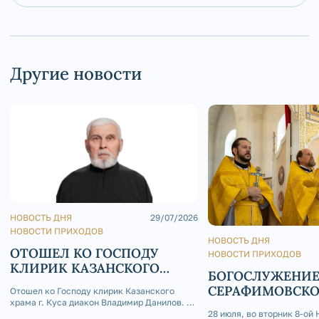
Другие новости
НОВОСТЬ ДНЯ
29/07/2026
НОВОСТИ ПРИХОДОВ
НОВОСТЬ ДНЯ
ОТОШЕЛ КО ГОСПОДУ
НОВОСТИ ПРИХОДОВ
КЛИРИК КАЗАНСКОГО
БОГОСЛУЖЕНИЕ
ХРАМА Г. КУСА ДИАКОН
СЕРАФИМОВСК
Отошел ко Господу клирик Казанского
ВЛАДИМИР ДАНИЛОВ
храма г. Куса диакон Владимир Данилов. 29
КАФЕДРАЛЬНОМ
июля 2026 года на 73-м году жизни отошел
28 июля, во вторник 8-ой 