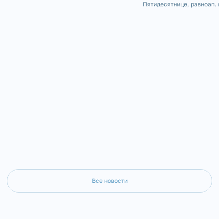
ко Господу клирик Казанского храма г.
Пятидесятнице, равноап. 
Куса диакон Владимир Данилов. Отец
Владимира, День Крещени
Владимир родился 4 апреля 1954 года в
Серафимовском кафедрал
селе Кош-Елга Бижб
была совершена Божестве
Все новости