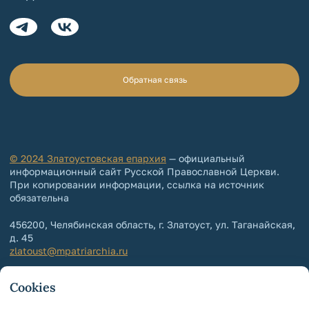
Обратная связь
© 2024 Златоустовская епархия
— официальный
информационный сайт Русской Православной Церкви.
При копировании информации, ссылка на источник
обязательна
456200, Челябинская область, г. Златоуст, ул. Таганайская,
д. 45
zlatoust@mpatriarchia.ru
+7 (3513) 64-64-65
Cookies
+7 (3513) 64-64-64
Контакты епархии