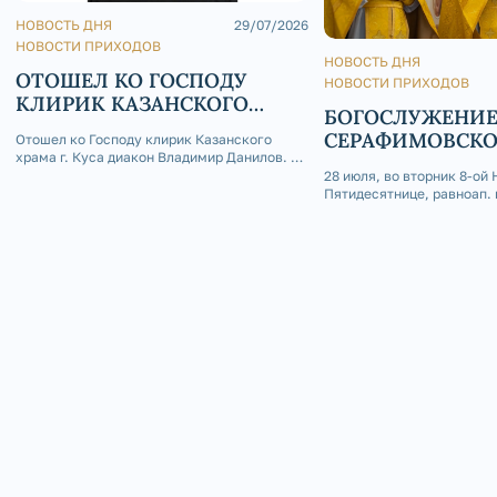
НОВОСТЬ ДНЯ
29/07/2026
НОВОСТИ ПРИХОДОВ
НОВОСТЬ ДНЯ
ОТОШЕЛ КО ГОСПОДУ
НОВОСТИ ПРИХОДОВ
КЛИРИК КАЗАНСКОГО
БОГОСЛУЖЕНИЕ
ХРАМА Г. КУСА ДИАКОН
СЕРАФИМОВСК
Отошел ко Господу клирик Казанского
ВЛАДИМИР ДАНИЛОВ
храма г. Куса диакон Владимир Данилов. 29
КАФЕДРАЛЬНОМ
июля 2026 года на 73-м году жизни отошел
28 июля, во вторник 8-ой 
ко Господу клирик Казанского храма г.
Пятидесятнице, равноап. 
Куса диакон Владимир Данилов. Отец
Владимира, День Крещени
Владимир родился 4 апреля 1954 года в
Серафимовском кафедрал
селе Кош-Елга Бижб
была совершена Божестве