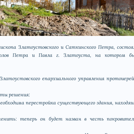
епископа Златоустовского и Саткинского Петра, состоя
толов Петра и Павла г. Златоуста, на котором б
 Златоустовского епархиального управления протоиер
яты решения:
еобходима перестройка существующего здания, находящ
енить: теперь он будет назван в честь покровите