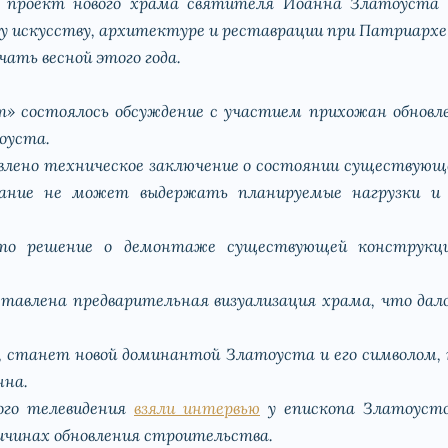
 проект нового храма святителя Иоанна Златоуста 
 искусству, архитектуре и реставрации при Патриархе 
ать весной этого года.
т» состоялось обсуждение с участием прихожан обновл
оуста.
авлено техническое заключение о состоянии существующе
дание не может выдержать планируемые нагрузки и 
то решение о демонтаже существующей конструкци
тавлена предварительная визуализация храма, что дал
, станет новой доминантой Златоуста и его символом,
нна.
ого телевидения
взяли интервью
у епископа Златоусто
ичинах обновления строительства.