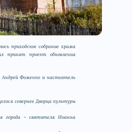
лось приходское собрание храма
ыл принят проект обновления
ей Андрей Фоменко и настоятель
егося севернее Дворца культуры
ля города – святителя Иоанна