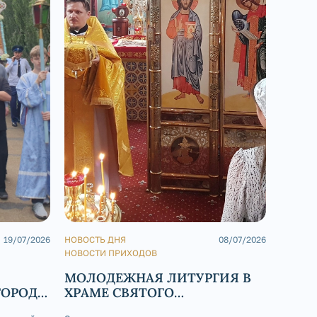
19/07/2026
НОВОСТЬ ДНЯ
08/07/2026
НОВОСТ
НОВОСТИ ПРИХОДОВ
НОВОСТ
МОЛОДЕЖНАЯ ЛИТУРГИЯ В
БОГО
ГОРОДА
ХРАМЕ СВЯТОГО
В ДЕ
БЛАГОВЕРНОГО КНЯЗЯ
БОЖИ