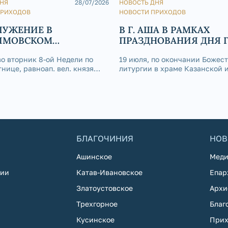
ДНЯ
28/07/2026
НОВОСТЬ ДНЯ
ПРИХОДОВ
НОВОСТИ ПРИХОДОВ
ЛУЖЕНИЕ В
В Г. АША В РАМКАХ
ИМОВСКОМ
ПРАЗДНОВАНИЯ ДНЯ 
РАЛЬНОМ СОБОРЕ
СОСТОЯЛСЯ
во вторник 8-ой Недели по
19 июля, по окончании Божес
ОБЩЕГОРОДСКОЙ КР
нице, равноап. вел. князя
литургии в храме Казанской 
ХОД
, День Крещения Руси, в
Божией Матери г. Аши, состоя
вском кафедральном соборе
общегородской крестный ход 
ершена Божественная
окружного центра, приурочен
празднованию Дня города, Дн
Металлургов и приближающег
престольного торжеств
БЛАГОЧИНИЯ
НОВ
Ашинское
Меди
хии
Катав-Ивановское
Епар
Златоустовское
Архи
Трехгорное
Благ
Кусинское
Прих