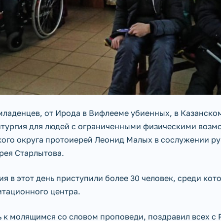
 младенцев, от Ирода в Вифлееме убиенных, в Казанско
тургия для людей с ограниченными физическими возм
ого округа протоиерей Леонид Малых в сослужении ру
рея Старлытова.
ия в этот день приступили более 30 человек, среди ко
итационного центра.
 к молящимся со словом проповеди, поздравил всех с