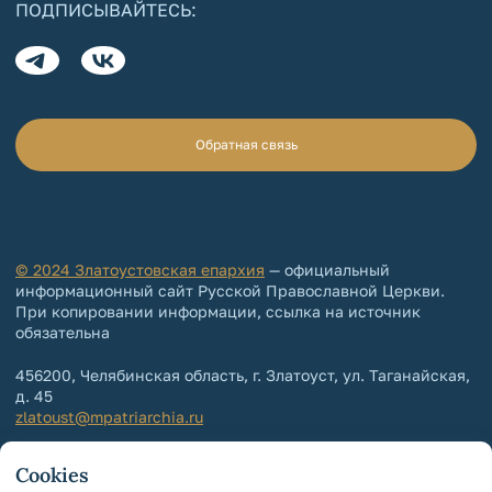
ПОДПИСЫВАЙТЕСЬ:
Обратная связь
© 2024 Златоустовская епархия
— официальный
информационный сайт Русской Православной Церкви.
При копировании информации, ссылка на источник
обязательна
456200, Челябинская область, г. Златоуст, ул. Таганайская,
д. 45
zlatoust@mpatriarchia.ru
+7 (3513) 64-64-65
Cookies
+7 (3513) 64-64-64