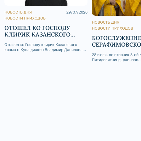
НОВОСТЬ ДНЯ
29/07/2026
НОВОСТИ ПРИХОДОВ
НОВОСТЬ ДНЯ
ОТОШЕЛ КО ГОСПОДУ
НОВОСТИ ПРИХОДОВ
КЛИРИК КАЗАНСКОГО
БОГОСЛУЖЕНИЕ
ХРАМА Г. КУСА ДИАКОН
СЕРАФИМОВСК
Отошел ко Господу клирик Казанского
ВЛАДИМИР ДАНИЛОВ
храма г. Куса диакон Владимир Данилов. 29
КАФЕДРАЛЬНОМ
июля 2026 года на 73-м году жизни отошел
28 июля, во вторник 8-ой 
ко Господу клирик Казанского храма г.
Пятидесятнице, равноап. 
Куса диакон Владимир Данилов. Отец
Владимира, День Крещени
Владимир родился 4 апреля 1954 года в
Серафимовском кафедрал
селе Кош-Елга Бижб
была совершена Божестве