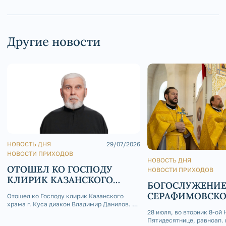
Другие новости
НОВОСТЬ ДНЯ
29/07/2026
НОВОСТИ ПРИХОДОВ
НОВОСТЬ ДНЯ
ОТОШЕЛ КО ГОСПОДУ
НОВОСТИ ПРИХОДОВ
КЛИРИК КАЗАНСКОГО
БОГОСЛУЖЕНИЕ
ХРАМА Г. КУСА ДИАКОН
СЕРАФИМОВСК
Отошел ко Господу клирик Казанского
ВЛАДИМИР ДАНИЛОВ
храма г. Куса диакон Владимир Данилов. 29
КАФЕДРАЛЬНОМ
июля 2026 года на 73-м году жизни отошел
28 июля, во вторник 8-ой 
ко Господу клирик Казанского храма г.
Пятидесятнице, равноап. 