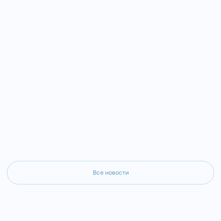
Куса диакон Владимир Данилов. Отец
Владимира, День Крещени
Владимир родился 4 апреля 1954 года в
Серафимовском кафедрал
селе Кош-Елга Бижб
была совершена Божестве
Все новости