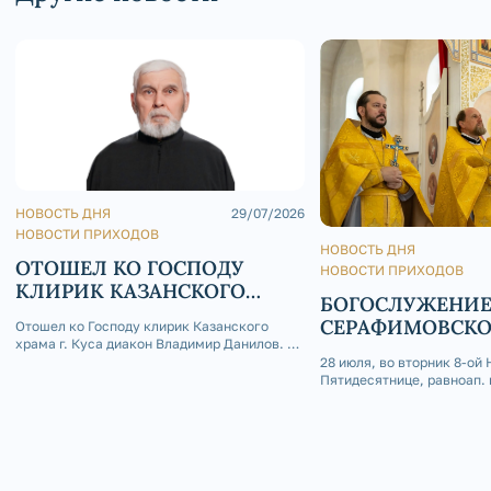
НОВОСТЬ ДНЯ
29/07/2026
НОВОСТИ ПРИХОДОВ
НОВОСТЬ ДНЯ
ОТОШЕЛ КО ГОСПОДУ
НОВОСТИ ПРИХОДОВ
КЛИРИК КАЗАНСКОГО
БОГОСЛУЖЕНИЕ
ХРАМА Г. КУСА ДИАКОН
СЕРАФИМОВСК
Отошел ко Господу клирик Казанского
ВЛАДИМИР ДАНИЛОВ
храма г. Куса диакон Владимир Данилов. 29
КАФЕДРАЛЬНОМ
июля 2026 года на 73-м году жизни отошел
28 июля, во вторник 8-ой 
ко Господу клирик Казанского храма г.
Пятидесятнице, равноап. 
Куса диакон Владимир Данилов. Отец
Владимира, День Крещени
Владимир родился 4 апреля 1954 года в
Серафимовском кафедрал
селе Кош-Елга Бижб
была совершена Божестве