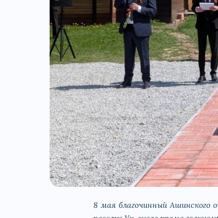
8 мая благочинный Ашинского о
поселке Ук, около храма великом