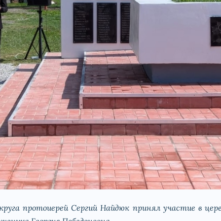
круга протоиерей Сергий Найдюк принял участие в цер
ученика Георгия Победоносца.