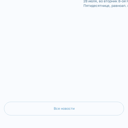
июля 2026 года на 73-м году жизни отошел
28 июля, во вторник 8-ой 
ко Господу клирик Казанского храма г.
Пятидесятнице, равноап. 
Куса диакон Владимир Данилов. Отец
Владимира, День Крещени
Владимир родился 4 апреля 1954 года в
Серафимовском кафедрал
селе Кош-Елга Бижб
была совершена Божестве
Все новости