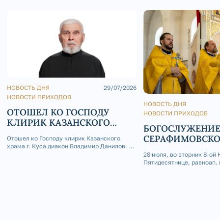
НОВОСТЬ ДНЯ
29/07/2026
НОВОСТИ ПРИХОДОВ
НОВОСТЬ ДНЯ
ОТОШЕЛ КО ГОСПОДУ
НОВОСТИ ПРИХОДОВ
КЛИРИК КАЗАНСКОГО
БОГОСЛУЖЕНИЕ
ХРАМА Г. КУСА ДИАКОН
СЕРАФИМОВСК
Отошел ко Господу клирик Казанского
ВЛАДИМИР ДАНИЛОВ
храма г. Куса диакон Владимир Данилов. 29
КАФЕДРАЛЬНОМ
июля 2026 года на 73-м году жизни отошел
28 июля, во вторник 8-ой 
ко Господу клирик Казанского храма г.
Пятидесятнице, равноап. 
Куса диакон Владимир Данилов. Отец
Владимира, День Крещени
Владимир родился 4 апреля 1954 года в
Серафимовском кафедрал
селе Кош-Елга Бижб
была совершена Божестве