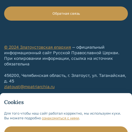
Обратная связь
© 2024 Златоустовская епархия
— официальный
информационный сайт Русской Православной Церкви.
При копировании информации, ссылка на источник
обязательна
456200, Челябинская область, г. Златоуст, ул. Таганайская,
д. 45
zlatoust@mpatriarchia.ru
+7 (3513) 64-64-65
Cookies
+7 (3513) 64-64-64
Контакты епархии
Для того чтобы наш сайт работал корректно, мы используем куки.
Вы можете подробно
ознакомиться с ними
.
Политика обработки и защиты
персональных данных
Мы используем cookie!
Для чего?