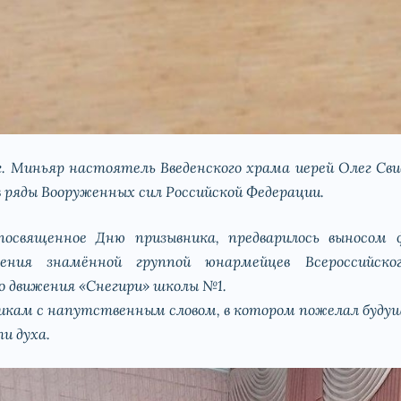
г. Миньяр настоятель Введенского храма иерей Олег Сви
в ряды Вооруженных сил Российской Федерации.
освященное Дню призывника, предварилось выносом ф
ления знамённой группой юнармейцев Всероссийско
 движения «Снегири» школы №1.
икам с напутственным словом, в котором пожелал буд
и духа.