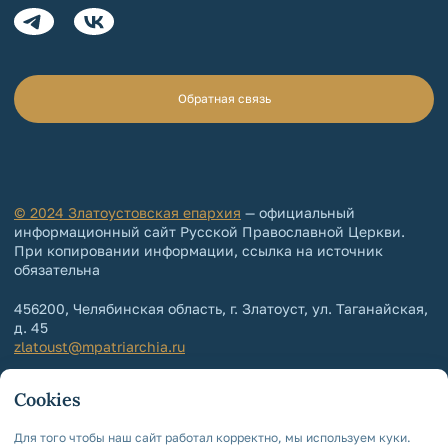
Обратная связь
© 2024 Златоустовская епархия
— официальный
информационный сайт Русской Православной Церкви.
При копировании информации, ссылка на источник
обязательна
456200, Челябинская область, г. Златоуст, ул. Таганайская,
д. 45
zlatoust@mpatriarchia.ru
+7 (3513) 64-64-65
Cookies
+7 (3513) 64-64-64
Контакты епархии
Для того чтобы наш сайт работал корректно, мы используем куки.