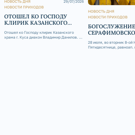
НОВОСТЬ ДНЯ
29/07/2026
НОВОСТИ ПРИХОДОВ
НОВОСТЬ ДНЯ
ОТОШЕЛ КО ГОСПОДУ
НОВОСТИ ПРИХОДОВ
КЛИРИК КАЗАНСКОГО
БОГОСЛУЖЕНИЕ
ХРАМА Г. КУСА ДИАКОН
СЕРАФИМОВСК
Отошел ко Господу клирик Казанского
ВЛАДИМИР ДАНИЛОВ
храма г. Куса диакон Владимир Данилов. 29
КАФЕДРАЛЬНОМ
июля 2026 года на 73-м году жизни отошел
28 июля, во вторник 8-ой 
ко Господу клирик Казанского храма г.
Пятидесятнице, равноап. 
Куса диакон Владимир Данилов. Отец
Владимира, День Крещени
Владимир родился 4 апреля 1954 года в
Серафимовском кафедрал
селе Кош-Елга Бижб
была совершена Божестве