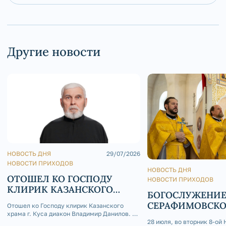
Другие новости
НОВОСТЬ ДНЯ
29/07/2026
НОВОСТИ ПРИХОДОВ
НОВОСТЬ ДНЯ
ОТОШЕЛ КО ГОСПОДУ
НОВОСТИ ПРИХОДОВ
КЛИРИК КАЗАНСКОГО
БОГОСЛУЖЕНИЕ
ХРАМА Г. КУСА ДИАКОН
СЕРАФИМОВСК
Отошел ко Господу клирик Казанского
ВЛАДИМИР ДАНИЛОВ
храма г. Куса диакон Владимир Данилов. 29
КАФЕДРАЛЬНОМ
июля 2026 года на 73-м году жизни отошел
28 июля, во вторник 8-ой 