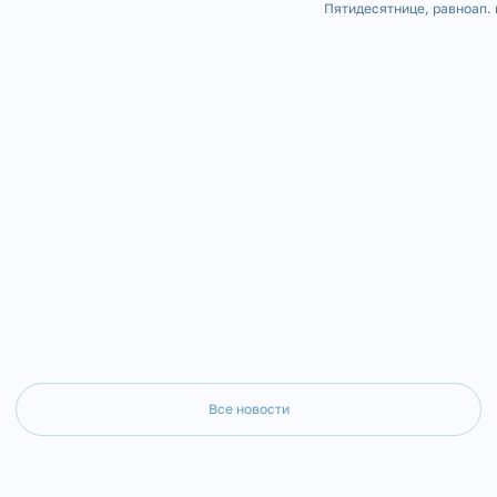
ко Господу клирик Казанского храма г.
Пятидесятнице, равноап. 
Куса диакон Владимир Данилов. Отец
Владимира, День Крещени
Владимир родился 4 апреля 1954 года в
Серафимовском кафедрал
селе Кош-Елга Бижб
была совершена Божестве
Все новости