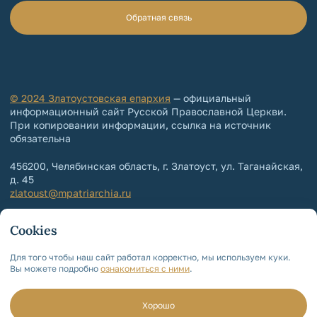
Обратная связь
© 2024 Златоустовская епархия
— официальный
информационный сайт Русской Православной Церкви.
При копировании информации, ссылка на источник
обязательна
456200, Челябинская область, г. Златоуст, ул. Таганайская,
д. 45
zlatoust@mpatriarchia.ru
+7 (3513) 64-64-65
Cookies
+7 (3513) 64-64-64
Контакты епархии
Для того чтобы наш сайт работал корректно, мы используем куки.
Вы можете подробно
ознакомиться с ними
.
Политика обработки и защиты
персональных данных
Мы используем cookie!
Для чего?
Хорошо