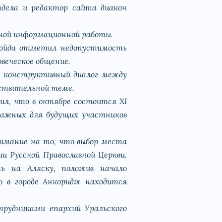
тдела и редактор сайта диакон
ьной информационной работы.
егойда отметил недопустимость
овеческое общение.
о конструктивный диалог между
вствительной теме.
л, что в октябре состоится XI
 важных для будущих участников
нимание на то, что выбор места
и Русской Православной Церкви.
ть на Аляску, положив начало
о в городе Анкоридж находится
отрудниками епархий Уральского