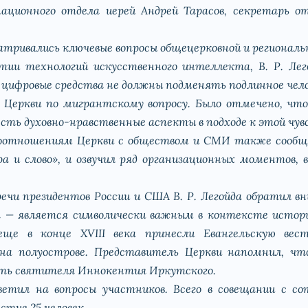
ационного отдела иерей Андрей Тарасов, секретарь о
матривались ключевые вопросы общецерковной и регионал
тии технологий искусственного интеллекта, В. Р. Л
м, цифровые средства не должны подменять подлинное чел
 Церкви по мигрантскому вопросу. Было отмечено, чт
есть духовно-нравственные аспекты в подходе к этой чу
оотношениям Церкви с обществом и СМИ также сообщи
 и слово», и озвучил ряд организационных моментов,
ечи президентов России и США В. Р. Легойда обратил в
 — является символически важным в контексте истори
ще в конце XVIII века принесли Евангельскую вес
на полуострове. Представитель Церкви напомнил, чт
честь святителя Иннокентия Иркутского.
ветил на вопросы участников. Всего в совещании с с
стие 25 человек.