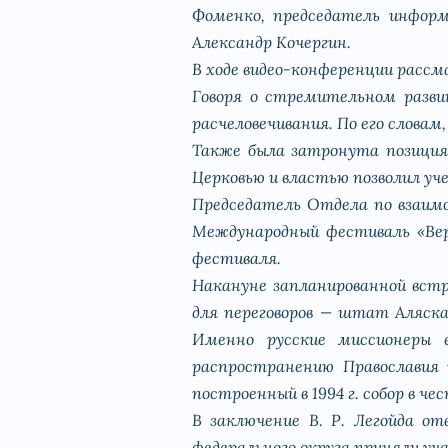
Фоменко, председатель информ
Александр Кочергин.
В ходе видео-конференции расс
Говоря о стремительном разви
расчеловечивания. По его слова
Также была затронута позиция
Церковью и властью позволил уч
Председатель Отдела по взаим
Международный фестиваль «Вера
фестиваля.
Накануне запланированной встр
для переговоров — штат Аляска
Именно русские миссионеры е
распространению Православия 
построенный в 1994 г. собор в 
В заключение В. Р. Легойда от
федерального округа приняли уча