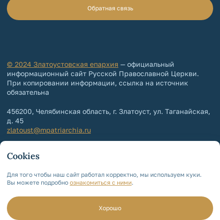
Обратная связь
© 2024 Златоустовская епархия
— официальный
информационный сайт Русской Православной Церкви.
При копировании информации, ссылка на источник
обязательна
456200, Челябинская область, г. Златоуст, ул. Таганайская,
д. 45
zlatoust@mpatriarchia.ru
+7 (3513) 64-64-65
Cookies
+7 (3513) 64-64-64
Контакты епархии
Для того чтобы наш сайт работал корректно, мы используем куки.
Вы можете подробно
ознакомиться с ними
.
Политика обработки и защиты
персональных данных
Мы используем cookie!
Для чего?
Хорошо