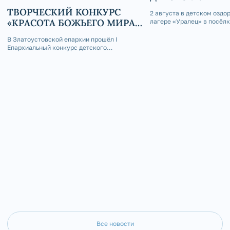
ТВОРЧЕСКИЙ КОНКУРС
2 августа в детском оздо
«КРАСОТА БОЖЬЕГО МИРА
лагере «Уралец» в посёл
состоялась интересная вс
В СКАЗКАХ НАРОДОВ
благословению епископа 
В Златоустовской епархии прошёл I
РОССИИ»
и Саткинского Серафима,
Епархиальный конкурс детского
молодёжного отдела Зла
творчества «Красота Божьего мира в
епархии иерей Андрей Ст
сказках народов России».
Все новости