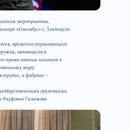
дничном мероприятии,
театре «Омнибус» г. Златоуст.
ксея, временно управляющего
оружия, являющегося
по православным канонам в
ственному миру:
в трудах, а фабрике –
благодарственными грамотами
а Рауфовна Галямова.