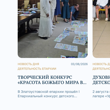
НОВОСТЬ ДНЯ
03/08/2026
НОВОСТЬ 
ДЕЯТЕЛЬНОСТЬ ЕПАРХИИ
ДЕЯТЕЛЬНО
ТВОРЧЕСКИЙ КОНКУРС
ДУХОВ
«КРАСОТА БОЖЬЕГО МИРА В
ДЕТСКО
СКАЗКАХ НАРОДОВ РОССИИ»
В Златоустовской епархии прошёл I
2 августа
Епархиальный конкурс детского
лагере «У
творчества «Красота Божьего мира в
состоялас
сказках народов России».
благосло
Златоусто