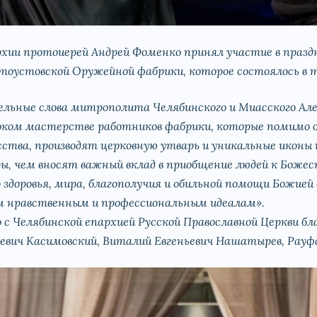
хии протоиерей Андрей Фоменко принял участие в праз
оустовской Оружейной фабрики, которое состоялось в 
ельные слова митрополита Челябинского и Миасского Але
соком мастерстве работников фабрики, которые помимо 
ства, производят церковную утварь и уникальные иконы 
ы, чем вносят важный вклад в приобщение людей к Боже
здоровья, мира, благополучия и обильной помощи Божией 
м нравственным и профессиональным идеалам».
 с Челябинской епархией Русской Православной Церкви 
евич Касимовский, Виталий Евгеньевич Нашатырев, Рауф