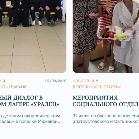
ДНЯ
02/08/2026
НОВОСТЬ ДНЯ
СТЬ ЕПАРХИИ
ДЕЯТЕЛЬНОСТЬ ЕПАРХИИ
НЫЙ ДИАЛОГ В
МЕРОПРИЯТИЯ
М ЛАГЕРЕ «УРАЛЕЦ»
СОЦИАЛЬНОГО ОТДЕЛ
ПОСЛЕДНИЕ ДНИ ИЮ
 в детском оздоровительном
31 июля по благословению еп
ралец» в посёлке Межевой
Златоустовского и Саткинско
ь интересная встреча: по
Серафима иерей Сергий Гриб
вению епископа
посетил круглосуточный стац
вского и Саткинского
ой городской больницы Златоу