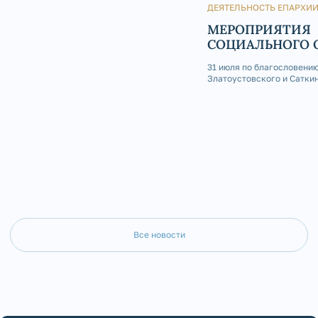
молодёжного отдела Златоустовской
ДЕЯТЕЛЬНОСТЬ ЕПАРХИ
епархии иерей Андрей Ста
МЕРОПРИЯТИЯ
СОЦИАЛЬНОГО 
ПОСЛЕДНИЕ ДН
31 июля по благословени
Златоустовского и Сатки
иерей Сергий Грибанов п
круглосуточный стациона
больницы Златоуста, где 
причастил Святых Христо
больных. Всего за июль м
Все новости