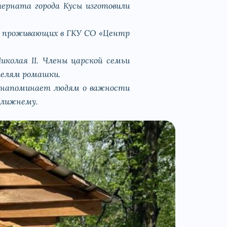
рната города Кусы изготовили
й, проживающих в ГКУ СО «Центр
колая II. Члены царской семьи
ателям ромашки.
е напоминает людям о важности
ближнему.