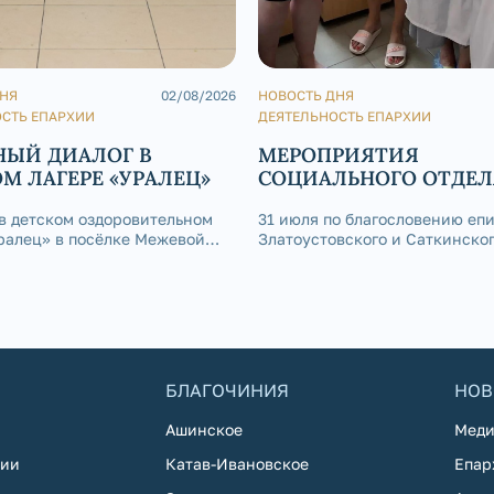
ДНЯ
02/08/2026
НОВОСТЬ ДНЯ
СТЬ ЕПАРХИИ
ДЕЯТЕЛЬНОСТЬ ЕПАРХИИ
НЫЙ ДИАЛОГ В
МЕРОПРИЯТИЯ
М ЛАГЕРЕ «УРАЛЕЦ»
СОЦИАЛЬНОГО ОТДЕЛ
ПОСЛЕДНИЕ ДНИ ИЮ
 в детском оздоровительном
31 июля по благословению еп
ралец» в посёлке Межевой
Златоустовского и Саткинско
ь интересная встреча: по
Серафима иерей Сергий Гриб
вению епископа
посетил круглосуточный стац
вского и Саткинского
ой городской больницы Златоу
, председатель молодёжного
исповедовал и причастил Свя
атоустовской епархии иерей
Христовых Тайн 20 больных. В
та
июль месяц в ме
БЛАГОЧИНИЯ
НОВ
Ашинское
Меди
хии
Катав-Ивановское
Епар