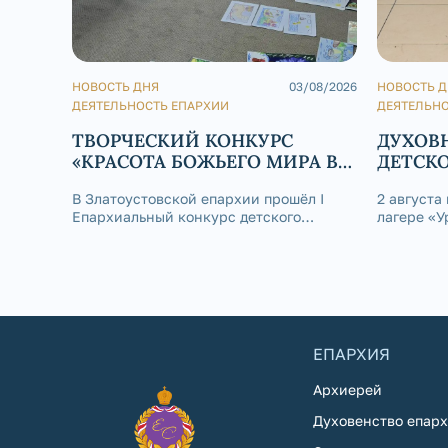
НОВОСТЬ ДНЯ
03/08/2026
НОВОСТЬ 
ДЕЯТЕЛЬНОСТЬ ЕПАРХИИ
ДЕЯТЕЛЬНО
ТВОРЧЕСКИЙ КОНКУРС
ДУХОВ
«КРАСОТА БОЖЬЕГО МИРА В
ДЕТСКО
СКАЗКАХ НАРОДОВ РОССИИ»
В Златоустовской епархии прошёл I
2 августа
Епархиальный конкурс детского
лагере «У
творчества «Красота Божьего мира в
состоялас
сказках народов России».
благосло
Златоусто
Серафима
отдела Зл
Андрей С
ЕПАРХИЯ
Архиерей
Духовенство епар