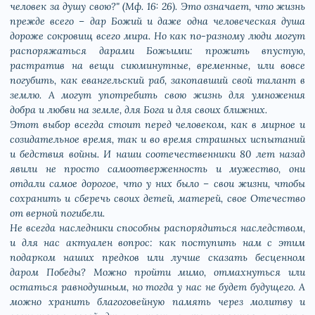
человек за душу свою?" (Мф. 16: 26). Это означает, что жизнь
прежде всего – дар Божий и даже одна человеческая душа
дороже сокровищ всего мира. Но как по-разному люди могут
распоряжаться дарами Божьими: прожить впустую,
растратив на вещи сиюминутные, временные, или вовсе
погубить, как евангельский раб, закопавший свой талант в
землю. А могут употребить свою жизнь для умножения
добра и любви на земле, для Бога и для своих ближних.
Этот выбор всегда стоит перед человеком, как в мирное и
созидательное время, так и во время страшных испытаний
и бедствия войны. И наши соотечественники 80 лет назад
явили не просто самоотверженность и мужество, они
отдали самое дорогое, что у них было – свои жизни, чтобы
сохранить и сберечь своих детей, матерей, свое Отечество
от верной погибели.
Не всегда наследники способны распорядиться наследством,
и для нас актуален вопрос: как поступить нам с этим
подарком наших предков или лучше сказать бесценном
даром Победы? Можно пройти мимо, отмахнуться или
остаться равнодушным, но тогда у нас не будет будущего. А
можно хранить благоговейную память через молитву и