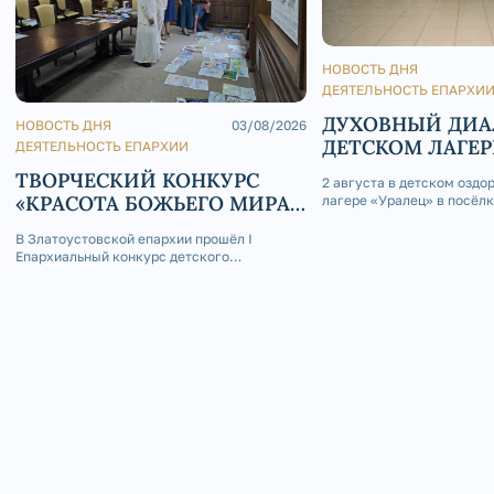
НОВОСТЬ ДНЯ
ДЕЯТЕЛЬНОСТЬ ЕПАРХИ
ДУХОВНЫЙ ДИА
НОВОСТЬ ДНЯ
03/08/2026
ДЕТСКОМ ЛАГЕР
ДЕЯТЕЛЬНОСТЬ ЕПАРХИИ
ТВОРЧЕСКИЙ КОНКУРС
2 августа в детском оздо
«КРАСОТА БОЖЬЕГО МИРА
лагере «Уралец» в посёл
состоялась интересная вс
В СКАЗКАХ НАРОДОВ
благословению епископа 
В Златоустовской епархии прошёл I
РОССИИ»
и Саткинского Серафима,
Епархиальный конкурс детского
молодёжного отдела Зла
творчества «Красота Божьего мира в
епархии иерей Андрей Ст
сказках народов России».