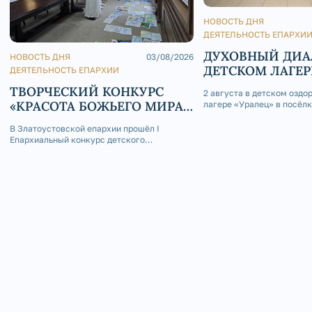
НОВОСТЬ ДНЯ
ДЕЯТЕЛЬНОСТЬ ЕПАРХИ
ДУХОВНЫЙ ДИА
НОВОСТЬ ДНЯ
03/08/2026
ДЕТСКОМ ЛАГЕР
ДЕЯТЕЛЬНОСТЬ ЕПАРХИИ
ТВОРЧЕСКИЙ КОНКУРС
2 августа в детском оздо
«КРАСОТА БОЖЬЕГО МИРА
лагере «Уралец» в посёл
состоялась интересная вс
В СКАЗКАХ НАРОДОВ
благословению епископа 
В Златоустовской епархии прошёл I
РОССИИ»
и Саткинского Серафима,
Епархиальный конкурс детского
молодёжного отдела Зла
творчества «Красота Божьего мира в
епархии иерей Андрей Ст
сказках народов России».