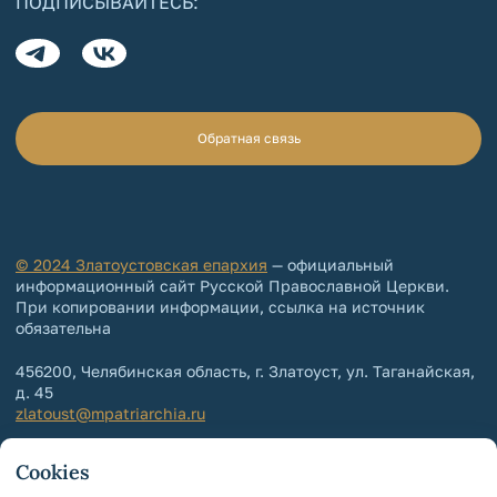
ПОДПИСЫВАЙТЕСЬ:
Обратная связь
© 2024 Златоустовская епархия
— официальный
информационный сайт Русской Православной Церкви.
При копировании информации, ссылка на источник
обязательна
456200, Челябинская область, г. Златоуст, ул. Таганайская,
д. 45
zlatoust@mpatriarchia.ru
+7 (3513) 64-64-65
Cookies
+7 (3513) 64-64-64