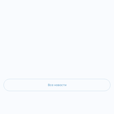
молодёжного отдела Зла
творчества «Красота Божьего мира в
епархии иерей Андрей Ст
сказках народов России».
Все новости