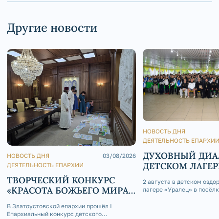
Другие новости
НОВОСТЬ ДНЯ
ДЕЯТЕЛЬНОСТЬ ЕПАРХИ
ДУХОВНЫЙ ДИА
НОВОСТЬ ДНЯ
03/08/2026
ДЕТСКОМ ЛАГЕР
ДЕЯТЕЛЬНОСТЬ ЕПАРХИИ
ТВОРЧЕСКИЙ КОНКУРС
2 августа в детском оздо
«КРАСОТА БОЖЬЕГО МИРА
лагере «Уралец» в посёл
состоялась интересная вс
В СКАЗКАХ НАРОДОВ
благословению епископа 
В Златоустовской епархии прошёл I
РОССИИ»
и Саткинского Серафима,
Епархиальный конкурс детского