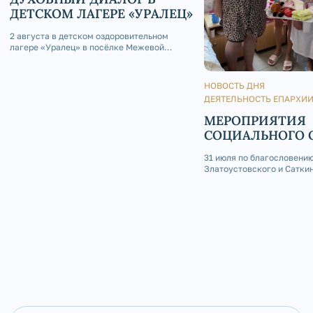
ДЕТСКОМ ЛАГЕРЕ «УРАЛЕЦ»
2 августа в детском оздоровительном
лагере «Уралец» в посёлке Межевой
состоялась интересная встреча: по
благословению епископа Златоустовского
и Саткинского Серафима, председатель
НОВОСТЬ ДНЯ
молодёжного отдела Златоустовской
ДЕЯТЕЛЬНОСТЬ ЕПАРХИ
епархии иерей Андрей Ста
МЕРОПРИЯТИЯ
СОЦИАЛЬНОГО 
ПОСЛЕДНИЕ ДН
31 июля по благословени
Златоустовского и Сатки
иерей Сергий Грибанов п
круглосуточный стациона
больницы Златоуста, где 
причастил Святых Христо
больных. Всего за июль м