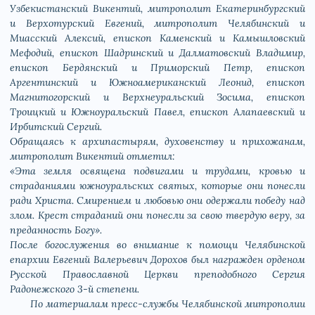
Узбекистанский Викентий, митрополит Екатеринбургский
и Верхотурский Евгений, митрополит Челябинский и
Миасский Алексий, епископ Каменский и Камышловский
Мефодий, епископ Шадринский и Далматовский Владимир,
епископ Бердянский и Приморский Петр, епископ
Аргентинский и Южноамериканский Леонид, епископ
Магнитогорский и Верхнеуральский Зосима, епископ
Троицкий и Южноуральский Павел, епископ Алапаевский и
Ирбитский Сергий.
Обращаясь к архипастырям, духовенству и прихожанам,
митрополит Викентий отметил:
«Эта земля освящена подвигами и трудами, кровью и
страданиями южноуральских святых, которые они понесли
ради Христа. Смирением и любовью они одержали победу над
злом. Крест страданий они понесли за свою твердую веру, за
преданность Богу».
После богослужения во внимание к помощи Челябинской
епархии Евгений Валерьевич Дорохов был награжден орденом
Русской Православной Церкви преподобного Сергия
Радонежского 3-й степени.
По материалам пресс-службы Челябинской митрополии