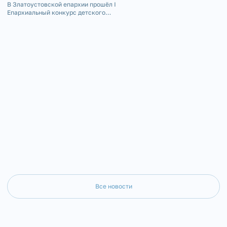
благословению епископа 
В Златоустовской епархии прошёл I
РОССИИ»
и Саткинского Серафима,
Епархиальный конкурс детского
молодёжного отдела Зла
творчества «Красота Божьего мира в
епархии иерей Андрей Ст
сказках народов России».
Все новости