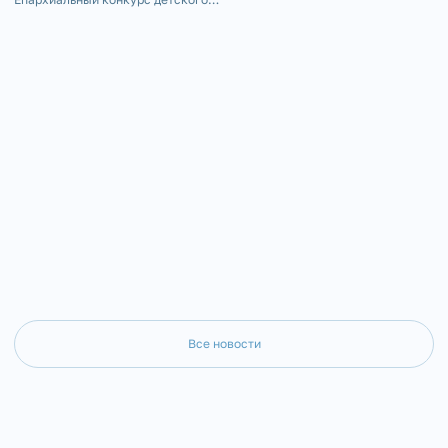
молодёжного отдела Зла
творчества «Красота Божьего мира в
епархии иерей Андрей Ст
сказках народов России».
Все новости