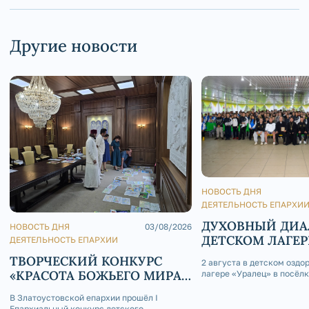
Другие новости
НОВОСТЬ ДНЯ
ДЕЯТЕЛЬНОСТЬ ЕПАРХИ
ДУХОВНЫЙ ДИА
НОВОСТЬ ДНЯ
03/08/2026
ДЕТСКОМ ЛАГЕР
ДЕЯТЕЛЬНОСТЬ ЕПАРХИИ
ТВОРЧЕСКИЙ КОНКУРС
2 августа в детском оздо
«КРАСОТА БОЖЬЕГО МИРА
лагере «Уралец» в посёл
состоялась интересная вс
В СКАЗКАХ НАРОДОВ
благословению епископа 
В Златоустовской епархии прошёл I
РОССИИ»
и Саткинского Серафима,
Епархиальный конкурс детского